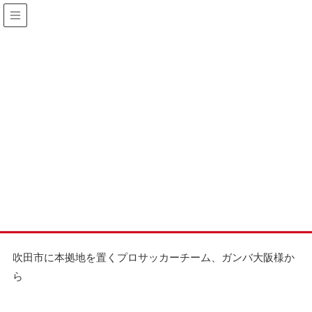
Message
応援メッセージ
吹田市に本拠地を置くプロサッカーチーム、ガンバ大阪様か
ら