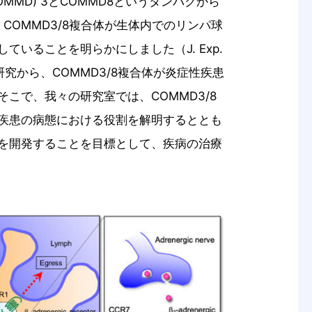
ing (COMMD) 3とCOMMD8というタンパクから
、COMMD3/8複合体が生体内でのリンパ球
いることを明らかにしました（J. Exp.
の研究から、COMMD3/8複合体が炎症性疾患
こで、我々の研究室では、COMMD3/8
疾患の病態における役割を解明するととも
を開発することを目標として、疾病の治療