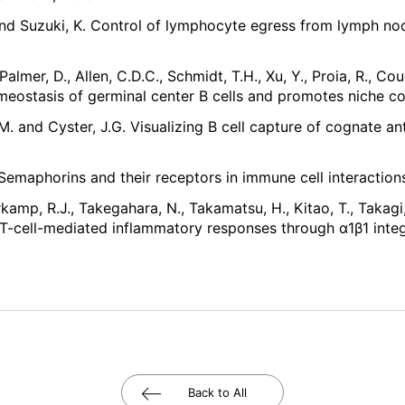
. and Suzuki, K. Control of lymphocyte egress from lymph no
, Palmer, D., Allen, C.D.C., Schmidt, T.H., Xu, Y., Proia, R., C
eostasis of germinal center B cells and promotes niche co
L.M. and Cyster, J.G. Visualizing B cell capture of cognate ant
Semaphorins and their receptors in immune cell interaction
amp, R.J., Takegahara, N., Takamatsu, H., Kitao, T., Takagi,
s T-cell-mediated inflammatory responses through α1β1 inte
Back to All