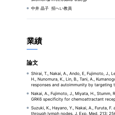
中井 晶子 招へい教員
業績
論文
Shirai, T., Nakai, A., Ando, E, Fujimoto, J., 
H., Nunomura, K., Lin, B., Tani, A., Kumanog
responses and autoimmunity by targeting
Nakai, A., Fujimoto, J., Miyata, H., Stumm
GRK6 specificity for chemoattractant recep
Suzuki, K., Hayano, Y., Nakai, A., Furuta, 
through lymph nodes. J. Exp. Med. 213: 25