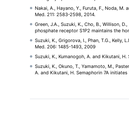
Nakai, A., Hayano, Y., Furuta, F., Noda, M
Med. 211: 2583-2598, 2014.
Green, J.A., Suzuki, K., Cho, B., Willison, D.
phosphate receptor S1P2 maintains the hom
Suzuki, K., Grigorova, I., Phan, T.G., Kelly, 
Med. 206: 1485-1493, 2009
Suzuki, K., Kumanogoh, A. and Kikutani, H. 
Suzuki, K., Okuno, T., Yamamoto, M., Pasterk
A. and Kikutani, H. Semaphorin 7A initiate