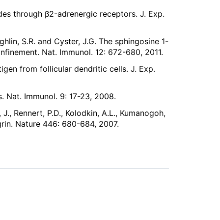
des through β2-adrenergic receptors. J. Exp.
oughlin, S.R. and Cyster, J.G. The sphingosine 1-
nfinement. Nat. Immunol. 12: 672-680, 2011.
igen from follicular dendritic cells. J. Exp.
s. Nat. Immunol. 9: 17-23, 2008.
 J., Rennert, P.D., Kolodkin, A.L., Kumanogoh,
grin. Nature 446: 680-684, 2007.