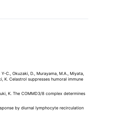
Liu, Y-C., Okuzaki, D., Murayama, M.A., Miyata,
zuki, K. Celastrol suppresses humoral immune
d Suzuki, K. The COMMD3/8 complex determines
esponse by diurnal lymphocyte recirculation