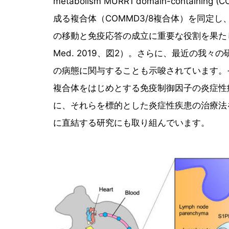
metabolism MURR1 domain-contain
成る複合体（COMMD3/8複合体）を同定し
の移動と免疫応答の成立に重要な役割を果たして
Med. 2019、図2）。さらに、最近の我々
の病態に関与することも示唆されています。そ
複合体をはじめとする免疫制御因子の炎症性
に、それらを標的とした炎症性疾患の治療法
に直結する研究にも取り組んでいます。