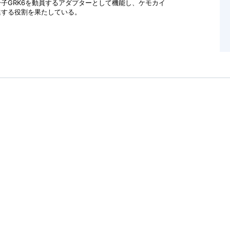
分子GRK6を動員するアダプターとして機能し、ケモカイ
進する役割を果たしている。