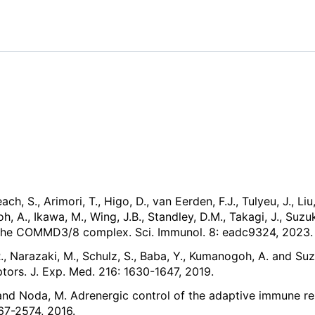
Leach, S., Arimori, T., Higo, D., van Eerden, F.J., Tulyeu, J., 
oh, A., Ikawa, M., Wing, J.B., Standley, D.M., Takagi, J., Su
 the COMMD3/8 complex. Sci. Immunol. 8: eadc9324, 2023.
, R., Narazaki, M., Schulz, S., Baba, Y., Kumanogoh, A. an
tors. J. Exp. Med. 216: 1630-1647, 2019.
F. and Noda, M. Adrenergic control of the adaptive immune r
67-2574, 2016.