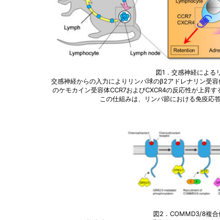
図1．交感神経による
交感神経からの入力によりリンパ球のβ2アドレナリン受
のケモカイン受容体CCR7およびCXCR4の反応性が上
この仕組みは、リンパ節における免疫応
図2．COMMD3/8