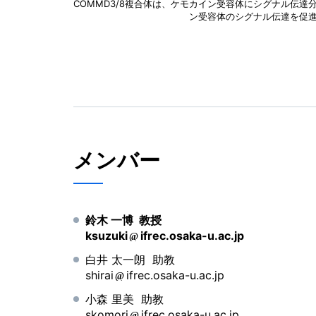
COMMD3/8複合体は、ケモカイン受容体にシグナル伝達
ン受容体のシグナル伝達を促
メンバー
鈴木 一博 教授
ksuzuki
ifrec.osaka-u.ac.jp
白井 太一朗 助教
shirai
ifrec.osaka-u.ac.jp
小森 里美 助教
skomori
ifrec.osaka-u.ac.jp