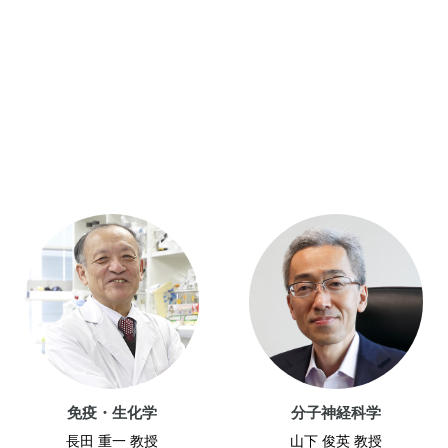
免疫・生化学
分子神経科学
長田 重一 教授
山下 俊英 教授