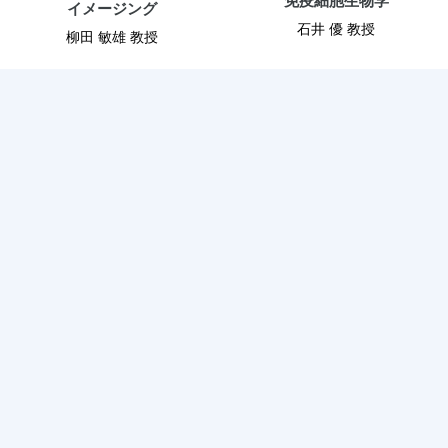
免疫細胞生物学
イメージング
石井 優 教授
柳田 敏雄 教授