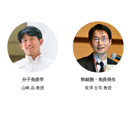
分子免疫学
幹細胞・免疫発生
山崎 晶 教授
長澤 丘司 教授