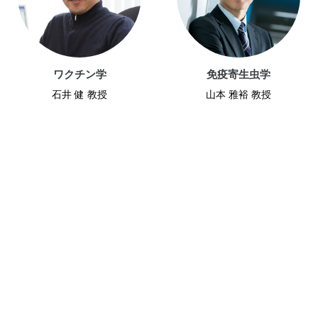
ワクチン学
免疫寄生虫学
石井 健 教授
山本 雅裕 教授