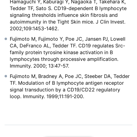
Hamaguchi Y, Kaburagi Y, Nagaoka T, Takehara K,
Tedder TF, Sato S. CD19-dependent B lymphocyte
signaling thresholds influence skin fibrosis and
autoimmunity in the Tight Skin mice. J Clin Invest.
2002;109:1453-1462.
Fujimoto M, Fujimoto Y, Poe JC, Jansen PJ, Lowell
CA, DeFranco AL, Tedder TF. CD19 regulates Src-
family protein tyrosine kinase activation in B
lymphocytes through processive amplification.
Immunity. 2000; 13:47-57.
Fujimoto M, Bradney A, Poe JC, Steeber DA, Tedder
TF. Modulation of B lymphocyte antigen receptor
signal transduction by a CD19/CD22 regulatory
loop. Immunity. 1999;11:191-200.