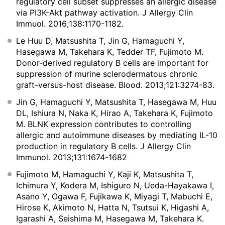
regulatory cell subset suppresses an allergic disease
via PI3K-Akt pathway activation. J Allergy Clin
Immuol. 2016;138:1170-1182.
Le Huu D, Matsushita T, Jin G, Hamaguchi Y,
Hasegawa M, Takehara K, Tedder TF, Fujimoto M.
Donor-derived regulatory B cells are important for
suppression of murine sclerodermatous chronic
graft-versus-host disease. Blood. 2013;121:3274-83.
Jin G, Hamaguchi Y, Matsushita T, Hasegawa M, Huu
DL, Ishiura N, Naka K, Hirao A, Takehara K, Fujimoto
M. BLNK expression contributes to controlling
allergic and autoimmune diseases by mediating IL-10
production in regulatory B cells. J Allergy Clin
Immunol. 2013;131:1674-1682
Fujimoto M, Hamaguchi Y, Kaji K, Matsushita T,
Ichimura Y, Kodera M, Ishiguro N, Ueda-Hayakawa I,
Asano Y, Ogawa F, Fujikawa K, Miyagi T, Mabuchi E,
Hirose K, Akimoto N, Hatta N, Tsutsui K, Higashi A,
Igarashi A, Seishima M, Hasegawa M, Takehara K.