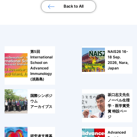
Back to All
第5回
NAIS26 16-
International
18 Sep.
School on
2026, Nara,
Advanced
Japan
Immunology
(淡路島)
坂口志文先生
国際シンポジ
ノーベル生理
ウム
学・医学賞受
アーカイブス
賞 特設ペー
ジ
Advanced
研究者支援基