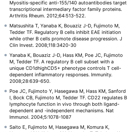
Myositis-specific anti-155/140 autoantibodies target
transcriptional intermediary factor family proteins.
Arthritis Rheum. 2012;64:513-522.
Matsushita T, Yanaba K, Bouaziz J-D, Fujimoto M,
Tedder TF. Regulatory B cells inhibit EAE initiation
while other B cells promote disease progression. J
Clin Invest. 2008;118:3420-30
Yanaba K, Bouaziz J-D, Hass KM, Poe JC, Fujimoto
M, Tedder TF. A regulatory B cell subset with a
unique CD1dhighCD5+ phenotype controls T cell-
dependent inflammatory responses. Immunity.
2008;28:639-650.
Poe JC, Fujimoto Y, Hasegawa M, Hass KM, Sanford
I, Bock CB, Fujimoto M, Tedder TF. CD22 regulates B
lymphocyte function in vivo through both ligand-
dependent and -independent mechanisms. Nat
Immunol. 2004;5:1078-1087
Saito E, Fujimoto M, Hasegawa M, Komura K,