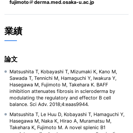
fujimoto
derma.med.osaka-u.ac.jp
業績
論文
Matsushita T, Kobayashi T, Mizumaki K, Kano M,
Sawada T, Tennichi M, Hamaguchi Y, Iwakura Y,
Hasegawa M, Fujimoto M, Takehara K. BAFF
inhibition attenuates fibrosis in scleroderma by
modulating the regulatory and effector B cell
balance. Sci Adv. 2018;4:eaas9944.
Matsushita T, Le Huu D, Kobayashi T, Hamaguchi Y,
Hasegawa M, Naka K, Hirao A, Muramatsu M,
Takehara K, Fujimoto M. A novel splenic B1