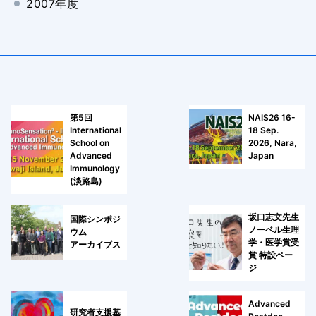
2007年度
第5回
NAIS26 16-
International
18 Sep.
School on
2026, Nara,
Advanced
Japan
Immunology
(淡路島)
坂口志文先生
国際シンポジ
ノーベル生理
ウム
学・医学賞受
アーカイブス
賞 特設ペー
ジ
Advanced
研究者支援基