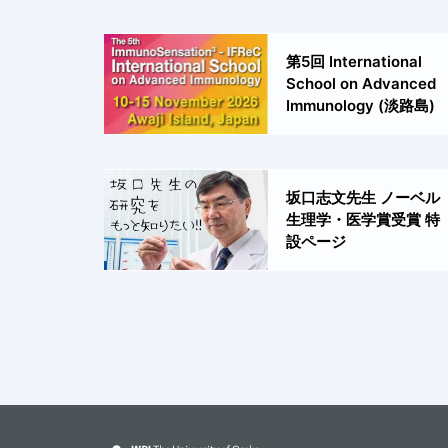
第5回 International
School on Advanced
Immunology (淡路島)
坂口志文先生 ノーベル
生理学・医学賞受賞 特
設ページ