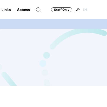
Links
Access
Staff Only
JP
EN