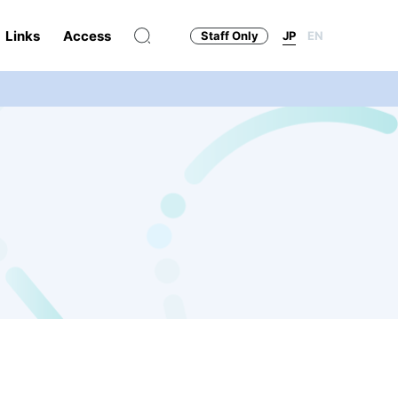
Links
Access
Staff Only
JP
EN