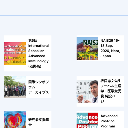
第5回
NAIS26 16-
International
18 Sep.
School on
2026, Nara,
Advanced
Japan
Immunology
(淡路島)
坂口志文先生
国際シンポジ
ノーベル生理
ウム
学・医学賞受
アーカイブス
賞 特設ペー
ジ
Advanced
研究者支援基
Postdoc
金
Program