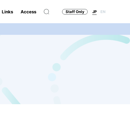
Links
Access
Staff Only
JP
EN