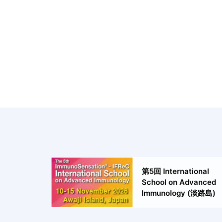
第5回 International
School on Advanced
Immunology (淡路島)