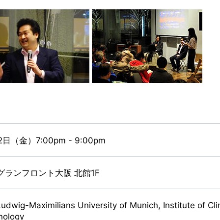
2日（金）7:00pm - 9:00pm
b. グランフロント大阪 北館1F
wig-Maximilians University of Munich, Institute of Clin
nology