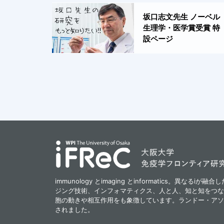
坂口志文先生 ノーベル
生理学・医学賞受賞 特
設ページ
immunology とimaging とinformatics。異なる
ジング技術、インフォマティクス、人と人、知と知をつな
胞の動きや相互作用をも象徴しています。ランドー・アソ
されました。