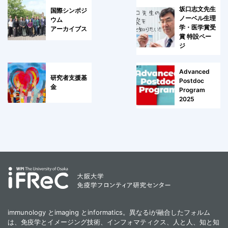
坂口志文先生
国際シンポジ
ノーベル生理
ウム
学・医学賞受
アーカイブス
賞 特設ペー
ジ
Advanced
研究者支援基
Postdoc
金
Program
2025
immunology とimaging とinformatics。異なるiが融合したフォルム
は、免疫学とイメージング技術、インフォマティクス、人と人、知と知