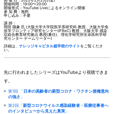
開 催 日：2022年2月25日(金)
開催時間：19:00〜20:00
開催形式：YouTube Liveによるオンライン開催
参 加 費：無料
申し込み：不要
講 師：
岡田 随象 氏 (大阪大学大学院医学系研究科 教授、大阪大学免
疫学フロンティア研究センター(IFReC) 教授、大阪大学 感染
症総合教育研究拠点 教授(兼任)、理化学研究所生命医科学研
究センター チームリーダー)
詳細は、
ナレッジキャピタル超学校のサイト
をご覧くださ
い。
先に行われましたシリーズはYouTubeより視聴できま
す。
第1回 「
日本の高齢者の新型コロナ・ワクチン接種意向
の強さ
」
第2回「
新型コロナウイルス感染経験者・医療従事者へ
のインタビューから見えた真実
」