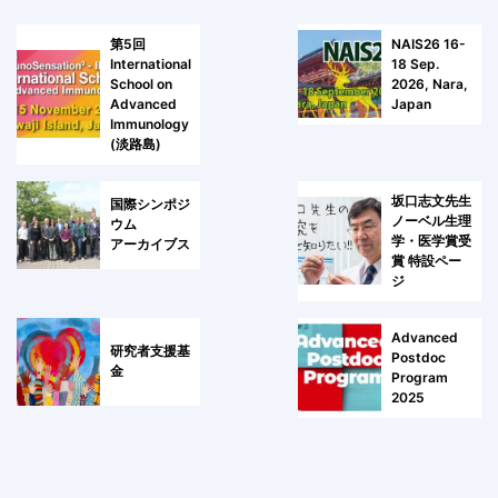
第5回
NAIS26 16-
International
18 Sep.
School on
2026, Nara,
Advanced
Japan
Immunology
(淡路島)
坂口志文先生
国際シンポジ
ノーベル生理
ウム
学・医学賞受
アーカイブス
賞 特設ペー
ジ
Advanced
研究者支援基
Postdoc
金
Program
2025