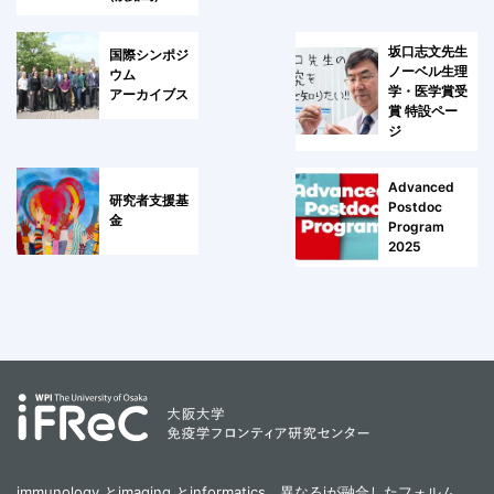
坂口志文先生
国際シンポジ
ノーベル生理
ウム
学・医学賞受
アーカイブス
賞 特設ペー
ジ
Advanced
研究者支援基
Postdoc
金
Program
2025
immunology とimaging とinformatics。異なるiが融合したフォルム