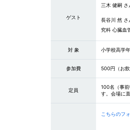
三木 健嗣 
ゲスト
長谷川 然 
究科 心臓血
対 象
小学校高学
参加費
500円（お
100名（事
定員
す。会場に
こちらのフ