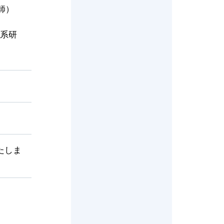
師）
学系研
たしま