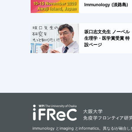
Immunology (淡路島)
坂口志文先生 ノーベル
生理学・医学賞受賞 特
設ページ
immunology とimaging とinformatics。異なる