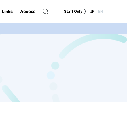
Links
Access
Staff Only
JP
EN