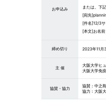
または、下
お申込み
[宛先]plannin
[件名]12/
[本文]お名
締め切り
2023年11月
大阪大学ヒュ
主 催
大阪大学免疫
協賛：中之
協賛・協力
協力：大阪大