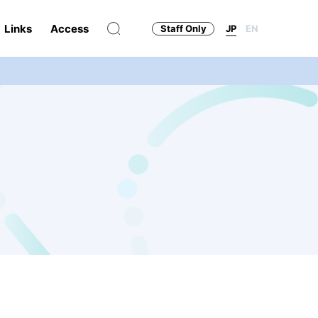
Links
Access
Staff Only
JP
EN