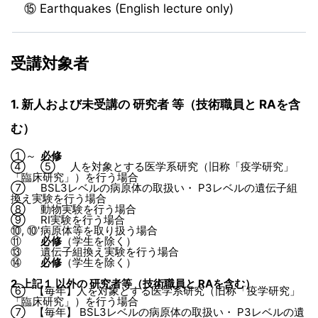
⑮ Earthquakes (English lecture only)
受講対象者
1. 新人および未受講の 研究者 等（技術職員と RAを含
む）
①～
必修
④
⑤
人を対象とする医学系研究（旧称「疫学研究」
「臨床研究」）を行う場合
⑦
BSL3レベルの病原体の取扱い・ P3レベルの遺伝子組
換え実験を行う場合
⑧
動物実験を行う場合
⑨
RI実験を行う場合
⑩, ⑩'
病原体等を取り扱う場合
⑪
必修
（学生を除く）
⑬
遺伝子組換え実験を行う場合
⑭
必修
（学生を除く）
2. 上記１ 以外の 研究者等（技術職員と RAを含む）
⑥
【毎年】人を対象とする医学系研究（旧称「疫学研究」
「臨床研究」）を行う場合
⑦
【毎年】 BSL3レベルの病原体の取扱い・ P3レベルの遺