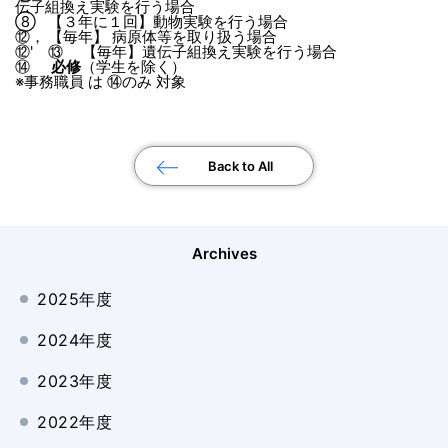
伝子組換え実験を行う場合
⑧
【３年に１回】動物実験を行う場合
⑫，
【毎年】 病原体等を取り扱う場合
⑫'
⑬
【毎年】遺伝子組換え実験を行う場合
⑭
必修
（学生を除く）
※事務職員 は ⑭のみ 対象
Back to All
Archives
2025年度
2024年度
2023年度
2022年度