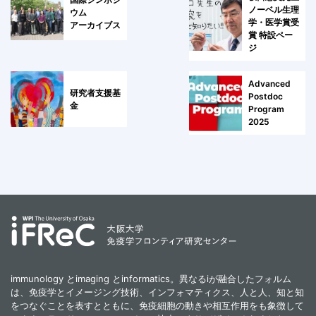
ノーベル生理
ウム
学・医学賞受
アーカイブス
賞 特設ペー
ジ
Advanced
研究者支援基
Postdoc
金
Program
2025
immunology とimaging とinformatics。異なるiが融合したフォルム
は、免疫学とイメージング技術、インフォマティクス、人と人、知と知
をつなぐことを表すとともに、免疫細胞の動きや相互作用をも象徴して