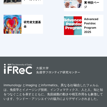
賞 特設ペー
ジ
Advanced
研究者支援基
Postdoc
金
Program
2025
immunology とimaging とinformatics。異なるiが融合したフォルム
は、免疫学とイメージング技術、インフォマティクス、人と人、知と知
をつなぐことを表すとともに、免疫細胞の動きや相互作用をも象徴して
います。ランドー・アソシエイツの協力によりデザインされました。