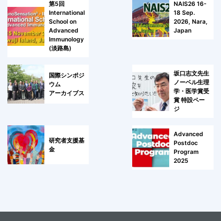
第5回
NAIS26 16-
International
18 Sep.
School on
2026, Nara,
Advanced
Japan
Immunology
(淡路島)
坂口志文先生
国際シンポジ
ノーベル生理
ウム
学・医学賞受
アーカイブス
賞 特設ペー
ジ
Advanced
研究者支援基
Postdoc
金
Program
2025